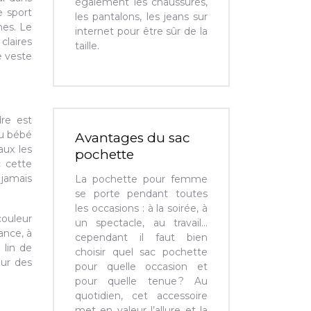
également les chaussures,
e sport
les pantalons, les jeans sur
hes. Le
internet pour être sûr de la
claires
taille.
e veste
dre est
eu bébé
Avantages du sac
aux les
pochette
c cette
 jamais
La pochette pour femme
se porte pendant toutes
les occasions : à la soirée, à
couleur
un spectacle, au travail…
ance, à
cependant il faut bien
 lin de
choisir quel sac pochette
eur des
pour quelle occasion et
pour quelle tenue ? Au
quotidien, cet accessoire
met en valeur l’allure et la