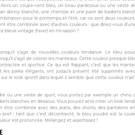
? Alors un coupe-vent bleu, un beau pardessus ou une veste d
ean skinny branché, une chemise et une paire de baskets blanc
mbinaison pour le printemps et l’été, car ce sont deux couleurs 
nt être combinée avec d’autres couleurs : que diriez-vous d’un
 bleue vintage (hiver) en mi-saison ?
rsqu’il s’agit de nouvelles couleurs tendance. Le bleu pou
qu’il s’agit de colorer les manteaux. Cette couleur presque bl
ntractée et sportive. Ce qui est frappant, c’est que les mante
t les parka élégants, ont jusqu’à présent été supprimés ave
 le look sportif dans lequel il semble que cette couleur n’ait
re ou une veste de sport, vous portez par exemple un chino 
ets blanches en dessous. Vous pouvez ainsi créer un look tend
t être combinée avec des jeans, des shorts, des pantalons en
 bref : tant que c’est décontracté, le bleu poudre est la coul
uleur est prononcée. Mélangez et assortissez !
E