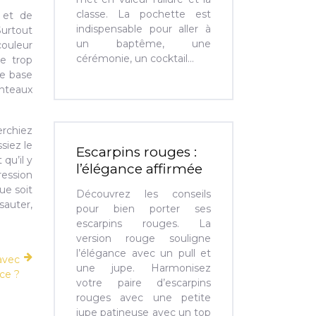
classe. La pochette est
x et de
indispensable pour aller à
Surtout
un baptême, une
couleur
cérémonie, un cocktail…
re trop
le base
anteaux
erchiez
siez le
Escarpins rouges :
qu’il y
l’élégance affirmée
ession
ue soit
Découvrez les conseils
sauter,
pour bien porter ses
escarpins rouges. La
version rouge souligne
l’élégance avec un pull et
avec
une jupe. Harmonisez
ce ?
votre paire d’escarpins
rouges avec une petite
jupe patineuse avec un top