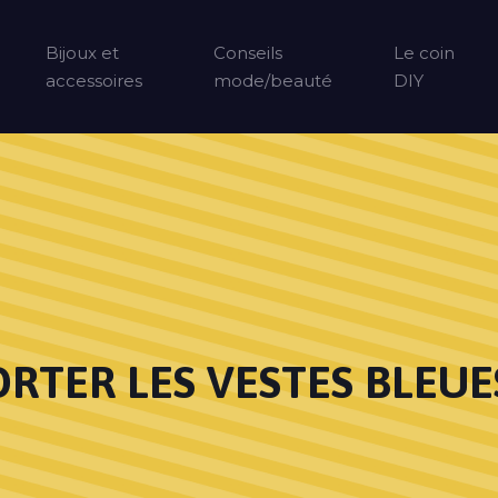
Bijoux et
Conseils
Le coin
accessoires
mode/beauté
DIY
TER LES VESTES BLEUE