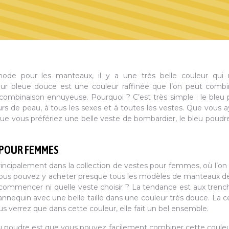
mode pour les manteaux, il y a une très belle couleur qui 
ur bleue douce est une couleur raffinée que l’on peut comb
 combinaison ennuyeuse. Pourquoi ? C’est très simple : le bleu
eurs de peau, à tous les sexes et à toutes les vestes. Que vous 
ue vous préfériez une belle veste de bombardier, le bleu poudre
 POUR FEMMES
incipalement dans la collection de vestes pour femmes, où l’on
. Vous pouvez y acheter presque tous les modèles de manteaux d
commencer ni quelle veste choisir ? La tendance est aux trenc
nequin avec une belle taille dans une couleur très douce. La c
ous verrez que dans cette couleur, elle fait un bel ensemble.
 poudre est que vous pouvez facilement combiner cette coule