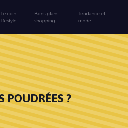
Le coin
Bons plans
Tendance et
lifestyle
shopping
mode
S POUDRÉES ?