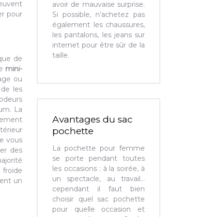
peuvent
avoir de mauvaise surprise.
er pour
Si possible, n’achetez pas
également les chaussures,
les pantalons, les jeans sur
internet pour être sûr de la
taille.
sque de
ce
mini-
sage ou
de les
 odeurs
fum. La
Avantages du sac
èrement
térieur
pochette
ue vous
La pochette pour femme
ser des
se porte pendant toutes
ajorité
les occasions : à la soirée, à
 froide
un spectacle, au travail…
tent un
cependant il faut bien
choisir quel sac pochette
pour quelle occasion et