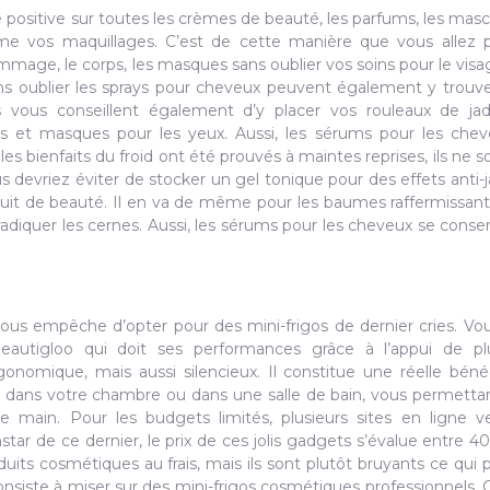
 positive sur toutes les crèmes de beauté, les parfums, les masca
ême vos maquillages. C’est de cette manière que vous allez 
mmage, le corps, les masques sans oublier vos soins pour le visa
ans oublier les sprays pour cheveux peuvent également y trouve
s vous conseillent également d’y placer vos rouleaux de jad
gels et masques pour les yeux. Aussi, les sérums pour les che
s bienfaits du froid ont été prouvés à maintes reprises, ils ne s
us devriez éviter de stocker un gel tonique pour des effets anti
duit de beauté. Il en va de même pour les baumes raffermissant
éradiquer les cernes. Aussi, les sérums pour les cheveux se conse
ous empêche d’opter pour des mini-frigos de dernier cries. Vou
autigloo qui doit ses performances grâce à l’appui de plu
onomique, mais aussi silencieux. Il constitue une réelle béné
r dans votre chambre ou dans une salle de bain, vous permettan
e main. Pour les budgets limités, plusieurs sites en ligne 
star de ce dernier, le prix de ces jolis gadgets s’évalue entre 4
uits cosmétiques au frais, mais ils sont plutôt bruyants ce qui p
consiste à miser sur des mini-frigos cosmétiques professionnels.