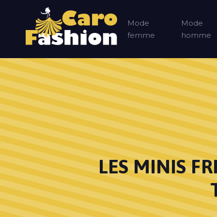
Mode
Mode
femme
homme
LES MINIS FR