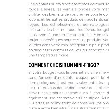
Les bienfaits du froid ont été testés de manière
rouge à lèvres, les vernis à ongles voire m
profiter des bienfaits de vos crèmes pour le go
lotions et les autres produits démaquillants s
foyers. Les esthéticiennes et dermatologue
exfoliants, les baumes pour les lèvres, les 
conservent à une température froide. Même si le
toujours bénéfiques pour certains produits. Vo
lourdes dans votre mini réfrigérateur pour pro
poitrine et les contours de l’œil qui servent à 
une température froide.
COMMENT CHOISIR UN MINI-FRIGO ?
Si votre budget vous le permet alors rien ne v
sans l’ombre d’un doute craquer pour le Be
dermatologues. Il est non seulement très erg
oculaire et vous donne donc envie de le place
d’avoir des produits cosmétiques à portée d
également une alternative au Beautigloo. À l’in
€. Certes, ils permettent de conserver vos prod
nuire à votre bien-être. Une autre alternative 