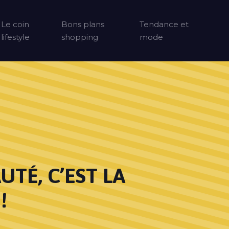
Le coin
Bons plans
Tendance et
lifestyle
shopping
mode
UTÉ, C’EST LA
!