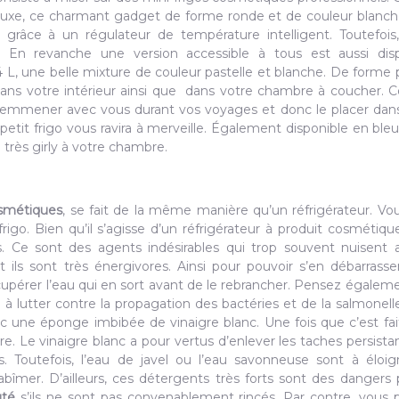
 luxe, ce charmant gadget de forme ronde et de couleur blanc
 grâce à un régulateur de température intelligent. Toutefois
 En revanche une version accessible à tous est aussi disp
 4 L, une belle mixture de couleur pastelle et blanche. De forme 
 dans votre intérieur ainsi que dans votre chambre à coucher.
l’emmener avec vous durant vos voyages et donc le placer dan
 petit frigo vous ravira à merveille. Également disponible en ble
très girly à votre chambre.
osmétiques
, se fait de la même manière qu’un réfrigérateur. Vou
go. Bien qu’il s’agisse d’un réfrigérateur à produit cosmétique,
. Ce sont des agents indésirables qui trop souvent nuisent
 ils sont très énergivores. Ainsi pour pouvoir s’en débarrasse
cupérer l’eau qui en sort avant de le rebrancher. Pensez égaleme
à lutter contre la propagation des bactéries et de la salmonell
avec une éponge imbibée de vinaigre blanc. Une fois que c’est fai
aire. Le vinaigre blanc a pour vertus d’enlever les taches persista
. Toutefois, l’eau de javel ou l’eau savonneuse sont à éloi
l’abîmer. D’ailleurs, ces détergents très forts sont des dangers 
uté
s’ils ne sont pas convenablement rincés. Par contre, vous