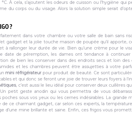
C. À cela, s’ajoutent les odeurs de cuisson ou l’hygiène qui 
me du corps ou du visage. Alors la solution simple serait d’opt
IGO ?
parfaitement dans votre chambre ou votre salle de bain sans ri
fet gadget et la jolie touche maison de poupée qu’il apporte, 
t à rallonger leur durée de vie. Bien qu’une crème pour le vi
une date de péremption, les dames ont tendance à continuer 
ition de bien les conserver dans des endroits secs et loin des
umides et les chambres peuvent être assujetties à votre par
 un
mini réfrigérateur
pour produit de beauté. Ce sont particuli
ables et qui donc se feront une joie de trouver leurs foyers à l’in
étiques
, c’est aussi le lieu idéal pour conserver deux cuillères q
. Un petit geste anodin qui vous permettra de vous débarras
s poches sous vos yeux ou les cernes indésirables. La grande m
e ce charmant gadget, car selon ces experts, la température
ge d’une mine brillante et saine. Enfin, ces frigos vous promet