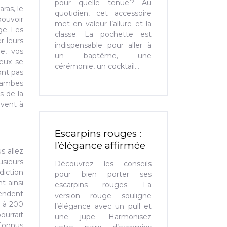
pour quelle tenue ? Au
ras, le
quotidien, cet accessoire
pouvoir
met en valeur l’allure et la
ge. Les
classe. La pochette est
r leurs
indispensable pour aller à
e, vos
un baptême, une
veux se
cérémonie, un cocktail…
ont pas
-jambes
s de la
rvent à
Escarpins rouges :
l’élégance affirmée
s allez
sieurs
Découvrez les conseils
diction
pour bien porter ses
t ainsi
escarpins rouges. La
vendent
version rouge souligne
0 à 200
l’élégance avec un pull et
ourrait
une jupe. Harmonisez
 Connus