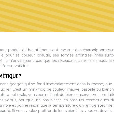
s pour produit de beauté poussent comme des champignons sur l
récié pour sa couleur chaude, ses formes arrondies, mais surt
ité, ils n’envahissent pas que les réseaux sociaux, mais aussi la
à leur praticité.
MÉTIQUE ?
ant gadget qui se fond immédiatement dans la masse, que c
ucher. C’est un mini-frigo de couleur mauve, pastelle ou blanc
ature optimale, vous permettant de bien conserver vos produit
s ses vertus, pourquoi ne pas placer les produits cosmétiques d
a simple et bonne raison que la température d’un réfrigérateur de 
uté. Si vous voulez profiter de leurs bienfaits, vous ne devriez 