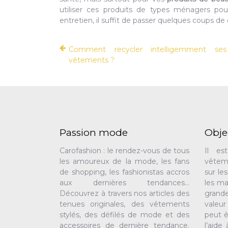
utiliser ces produits de types ménagers po
entretien, il suffit de passer quelques coups d
Comment recycler intelligemment ses
vêtements ?
Passion mode
Obje
Carofashion : le rendez-vous de tous
Il es
les amoureux de la mode, les fans
vêtem
de shopping, les fashionistas accros
sur le
aux dernières tendances…
les ma
Découvrez à travers nos articles des
grand
tenues originales, des vêtements
valeur
stylés, des défilés de mode et des
peut ê
accessoires de dernière tendance.
l’aide