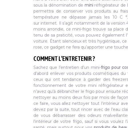
sous la dénomination de
mini
réfrigérateur de
permettra de conserver vos produits au frais
température ne dépasse jamais les 10 C °.
sur internet. Il s’agit notamment de la version
moins arrondie, ce mini-frigo trouve sa place
tenu de sa praticité, vous pouvez également 
voiture. Étant silencieux et très hygiénique, ce
rose, ce gadget ne fera qu’apporter une touche 
COMMENT L’ENTRETENIR ?
Sachez que l’entretien d’un mini-
frigo pour c
d’abord enlever vos produits cosmétiques du fri
ceux qui ont tendance à garder des freezers
fonctionnement de votre mini réfrigérateur et
n’avez qu’à débrancher le frigo pour ensuite ré
nettoyer au moins deux fois par mois de façon 
ce faire, vous allez nettoyer tout l’intérieur 
devez par la suite, tout rincer avec de l’eau cl
de vous débarrasser des odeurs malveillantes
l’intérieur de votre frigo, sauf si vous voulez 
santé, mais surtout pour vos
produits de bea