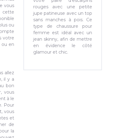
votre paire d’escarpins
he vous
rouges avec une petite
, cette
jupe patineuse avec un top
onible
sans manches à pois. Ce
plus ou
type de chaussure pour
 Compte
femme est idéal avec un
s votre
jean skinny, afin de mettre
u ou en
en évidence le côté
glamour et chic.
s allez
 il y a
 au bon
r, vous
nt à le
e. Pour
t, vous
ntes et
gner de
pour la
 pouvez