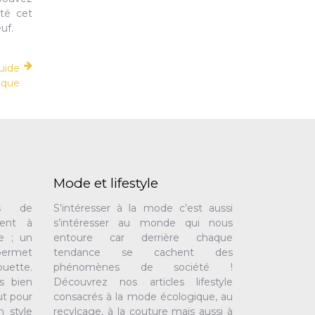
té cet
uf.
guide
ique
Mode et lifestyle
rs de
S’intéresser à la mode c’est aussi
dent à
s’intéresser au monde qui nous
e ; un
entoure car derrière chaque
permet
tendance se cachent des
ouette.
phénomènes de société !
s bien
Découvrez nos articles lifestyle
ut pour
consacrés à la mode écologique, au
 style
recylcage, à la couture mais aussi à