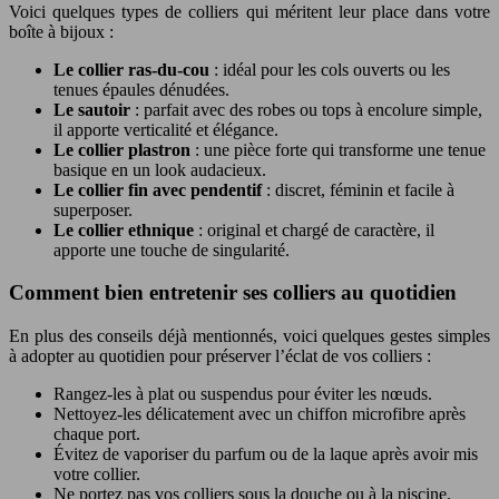
Voici quelques types de colliers qui méritent leur place dans votre
boîte à bijoux :
Le collier ras-du-cou
: idéal pour les cols ouverts ou les
tenues épaules dénudées.
Le sautoir
: parfait avec des robes ou tops à encolure simple,
il apporte verticalité et élégance.
Le collier plastron
: une pièce forte qui transforme une tenue
basique en un look audacieux.
Le collier fin avec pendentif
: discret, féminin et facile à
superposer.
Le collier ethnique
: original et chargé de caractère, il
apporte une touche de singularité.
Comment bien entretenir ses colliers au quotidien
En plus des conseils déjà mentionnés, voici quelques gestes simples
à adopter au quotidien pour préserver l’éclat de vos colliers :
Rangez-les à plat ou suspendus pour éviter les nœuds.
Nettoyez-les délicatement avec un chiffon microfibre après
chaque port.
Évitez de vaporiser du parfum ou de la laque après avoir mis
votre collier.
Ne portez pas vos colliers sous la douche ou à la piscine.