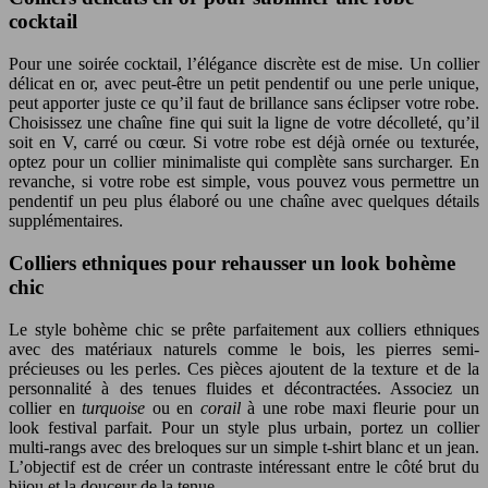
cocktail
Pour une soirée cocktail, l’élégance discrète est de mise. Un collier
délicat en or, avec peut-être un petit pendentif ou une perle unique,
peut apporter juste ce qu’il faut de brillance sans éclipser votre robe.
Choisissez une chaîne fine qui suit la ligne de votre décolleté, qu’il
soit en V, carré ou cœur. Si votre robe est déjà ornée ou texturée,
optez pour un collier minimaliste qui complète sans surcharger. En
revanche, si votre robe est simple, vous pouvez vous permettre un
pendentif un peu plus élaboré ou une chaîne avec quelques détails
supplémentaires.
Colliers ethniques pour rehausser un look bohème
chic
Le style bohème chic se prête parfaitement aux colliers ethniques
avec des matériaux naturels comme le bois, les pierres semi-
précieuses ou les perles. Ces pièces ajoutent de la texture et de la
personnalité à des tenues fluides et décontractées. Associez un
collier en
turquoise
ou en
corail
à une robe maxi fleurie pour un
look festival parfait. Pour un style plus urbain, portez un collier
multi-rangs avec des breloques sur un simple t-shirt blanc et un jean.
L’objectif est de créer un contraste intéressant entre le côté brut du
bijou et la douceur de la tenue.