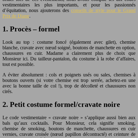
vestimentaires les plus importants, et pour les passionnés
d’équitation, nous ajouterons des
conseils de style pour le Grand
Prix de Diane
.
1. Procès – formel
Look au top : costume foncé (également avec gilet), chemise
blanche, cravate avec nœud soigné, boutons de manchette en option,
chaussures en cuir. Madame a clairement plus de choix que
Monsieur ici. Du tailleur-pantalon, du costume à la robe d’affaires,
tout est possible.
A éviter absolument : cols et poignets usés ou sales, chemises à
boutons ouverts (si votre chemise est trop serrée, achetez-en une
avec la bonne taille de col !), trop de décolleté et chaussures non
cirés.
2. Petit costume formel/cravate noire
Le code vestimentaire « cravate noire » s’applique aussi bien aux
bals qu’aux cocktails. Pour Monsieur, cela signifie smoking,
chemise de smoking, boutons de manchette, chaussures en cuir
vernies, cravate croisée (nœud papillon décontracté) et ceinture de