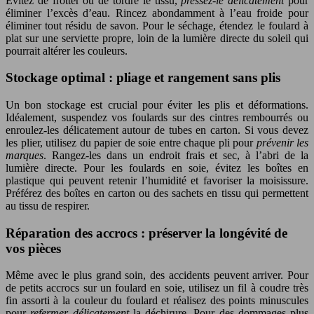
Évitez de frotter ou de tordre le tissu,
pressez-le délicatement
pour
éliminer l’excès d’eau. Rincez abondamment à l’eau froide pour
éliminer tout résidu de savon. Pour le séchage, étendez le foulard à
plat sur une serviette propre, loin de la lumière directe du soleil qui
pourrait altérer les couleurs.
Stockage optimal : pliage et rangement sans plis
Un bon stockage est crucial pour éviter les plis et déformations.
Idéalement, suspendez vos foulards sur des cintres rembourrés ou
enroulez-les délicatement autour de tubes en carton. Si vous devez
les plier, utilisez du papier de soie entre chaque pli pour
prévenir les
marques
. Rangez-les dans un endroit frais et sec, à l’abri de la
lumière directe. Pour les foulards en soie, évitez les boîtes en
plastique qui peuvent retenir l’humidité et favoriser la moisissure.
Préférez des boîtes en carton ou des sachets en tissu qui permettent
au tissu de respirer.
Réparation des accrocs : préserver la longévité de
vos pièces
Même avec le plus grand soin, des accidents peuvent arriver. Pour
de petits accrocs sur un foulard en soie, utilisez un fil à coudre très
fin assorti à la couleur du foulard et réalisez des points minuscules
pour
refermer délicatement
la déchirure. Pour des dommages plus