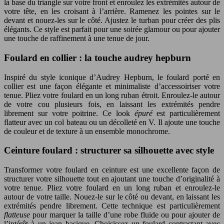
la base du triangle sur votre front et enroulez les extrémités autour de
votre tête, en les croisant à l’arrière. Ramenez les pointes sur le
devant et nouez-les sur le côté. Ajustez le turban pour créer des plis
élégants. Ce style est parfait pour une soirée glamour ou pour ajouter
une touche de raffinement à une tenue de jour.
Foulard en collier : la touche audrey hepburn
Inspiré du style iconique d’Audrey Hepburn, le foulard porté en
collier est une façon élégante et minimaliste d’accessoiriser votre
tenue. Pliez votre foulard en un long ruban étroit. Enroulez-le autour
de votre cou plusieurs fois, en laissant les extrémités pendre
librement sur votre poitrine. Ce look
épuré
est particulièrement
flatteur avec un col bateau ou un décolleté en V. Il ajoute une touche
de couleur et de texture à un ensemble monochrome.
Ceinture foulard : structurer sa silhouette avec style
Transformer votre foulard en ceinture est une excellente façon de
structurer votre silhouette tout en ajoutant une touche d’originalité à
votre tenue. Pliez votre foulard en un long ruban et enroulez-le
autour de votre taille. Nouez-le sur le côté ou devant, en laissant les
extrémités pendre librement. Cette technique est particulièrement
flatteuse
pour marquer la taille d’une robe fluide ou pour ajouter de
l’intérêt à un jean basique. Choisissez un foulard contrastant avec