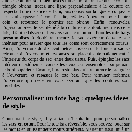
que les coutures sont bien posées l’une sur l’autre. Depuis le coin du
triangle obtenu, tracez une ligne perpendiculaire à la couture en
respectant une distance de 3 cm, puis cousez sur la ligne et coupez le
tissu qui dépasse à 1 cm. Ensuite, refaites l’opération pour l’autre
coin et retournez le premier sac obtenu. Enfin, renouvelez
l’opération avec le sac dédié à la couture de la doublure, mais cette
fois, il faut le laisser sur l’envers sans le retourner. Pour les
tote bags
personnalises
à doublure, mettez le sac extérieur dans le sac
intérieur pour assurer que tous les coins sont correctement cousus.
Ainsi, l’ouverture de dix centimètres laissée sur le fond du sac se
retrouve à l’extérieur et les anses se placent automatiquement à
l’intérieur du corps du sac, entre deux tissus. Puis, épinglez les sacs
intérieur et extérieur et cousez les deux sacs ensemble en surpiquant
le bord supérieur. Ensuite, il ne reste plus qu’à retourner le sac grâce
à l’ouverture et repasser le tote bag. Pour terminer, refermez
l’ouverture qui reste en vous assurant que les coutures sont
invisibles.
Personnaliser un tote bag : quelques idées
de style
Concernant le style, il y a tant d’inspiration pour personnaliser
les
sacs en coton
. Pour le tote bag réversible, vous pouvez jouer sur
les motifs en utilisant deux motifs différents. Marier un tissu uni à un