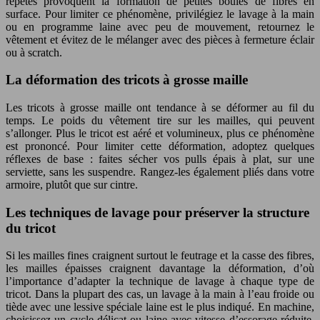
répétés provoquent la formation de petites boules de fibres en
surface. Pour limiter ce phénomène, privilégiez le lavage à la main
ou en programme laine avec peu de mouvement, retournez le
vêtement et évitez de le mélanger avec des pièces à fermeture éclair
ou à scratch.
La déformation des tricots à grosse maille
Les tricots à grosse maille ont tendance à se déformer au fil du
temps. Le poids du vêtement tire sur les mailles, qui peuvent
s’allonger. Plus le tricot est aéré et volumineux, plus ce phénomène
est prononcé. Pour limiter cette déformation, adoptez quelques
réflexes de base : faites sécher vos pulls épais à plat, sur une
serviette, sans les suspendre. Rangez-les également pliés dans votre
armoire, plutôt que sur cintre.
Les techniques de lavage pour préserver la structure
du tricot
Si les mailles fines craignent surtout le feutrage et la casse des fibres,
les mailles épaisses craignent davantage la déformation, d’où
l’importance d’adapter la technique de lavage à chaque type de
tricot. Dans la plupart des cas, un lavage à la main à l’eau froide ou
tiède avec une lessive spéciale laine est le plus indiqué. En machine,
choisissez un cycle délicat ou laine avec vitesse d’essorage réduite.